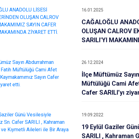
Beykoz
16.01.2025
Beyoğlu
CAĞALOĞLU ANADO
Büyükçekme
OLUŞAN CALROV EK
Çatalca
SARILI'YI MAKAMIN
Esenler
Eyüpsultan
26.12.2024
İlçe Müftümüz Sayı
Müftülüğü Cami Afet
Cafer SARILI’yı ziyar
19.09.2022
19 Eylül Gaziler Gü
SARILI , Kahraman Gaz