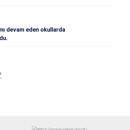
ı devam eden okullarda
du.
r