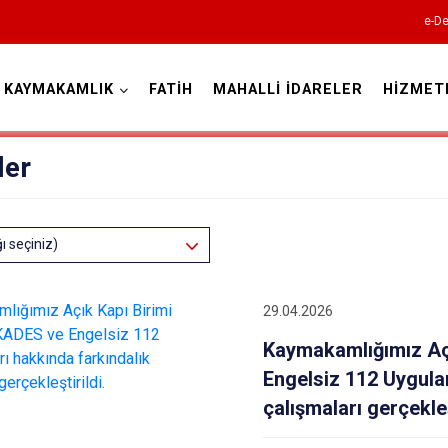
e-De
KAYMAKAMLIK
FATİH
MAHALLİ İDARELER
HİZMET
İstanbul
ler
Adalar
ğı seçiniz)
Avcılar
Bağcılar
29.04.2026
Bahçelievler
Kaymakamlığımız Açı
Bakırköy
Engelsiz 112 Uygula
Bayrampaşa
çalışmaları gerçekleş
Beşiktaş