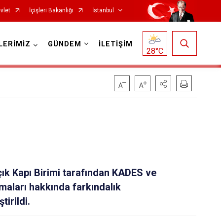
vlet
İçişleri Bakanlığı
İstanbul
LERİMİZ
GÜNDEM
İLETİŞİM
28
°C
Fatih
Sultanbeyli
Gaziosmanpaşa
Tuzla
Güngören
Ümraniye
Kadıköy
Üsküdar
k Kapı Birimi tarafından KADES ve
Kağıthane
Zeytinburnu
maları hakkında farkındalık
Kartal
Arnavutköy
tirildi.
Küçükçekmece
Ataşehir