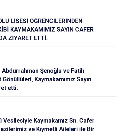
Maltepe
Başakşehir
Pendik
Beylikdüzü
LU LİSESİ ÖĞRENCİLERİNDEN
ce
Sarıyer
Çekmeköy
İBİ KAYMAKAMIMIZ SAYIN CAFER
Şile
Esenyurt
DA ZİYARET ETTİ.
Silivri
Sancaktepe
Şişli
Sultangazi
n Abdurrahman Şenoğlu ve Fatih
 Gönüllüleri, Kaymakamımız Sayın
et etti.
nü Vesilesiyle Kaymakamız Sn. Cafer
ilerimiz ve Kıymetli Aileleri ile Bir