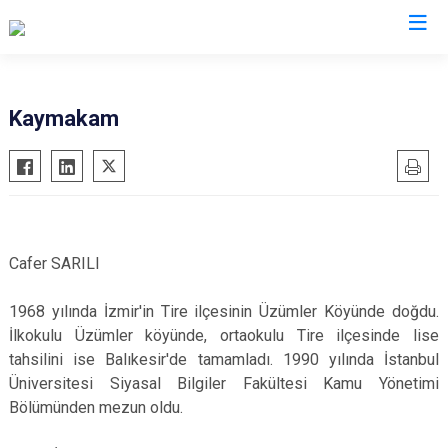
İstanbul
Kaymakam
Adalar
Fatih
Sultanbeyli
Avcılar
Gaziosmanpaşa
Tuzla
Bağcılar
Güngören
Ümraniye
Bahçelievler
Kadıköy
Üsküdar
Cafer SARILI
Bakırköy
Kağıthane
Zeytinburnu
1968 yılında İzmir'in Tire ilçesinin Üzümler Köyünde doğdu.
Bayrampaşa
Kartal
Arnavutköy
İlkokulu Üzümler köyünde, ortaokulu Tire ilçesinde lise
Beşiktaş
Küçükçekmece
Ataşehir
tahsilini ise Balıkesir'de tamamladı. 1990 yılında İstanbul
Beykoz
Maltepe
Başakşehir
Üniversitesi Siyasal Bilgiler Fakültesi Kamu Yönetimi
Beyoğlu
Pendik
Beylikdüzü
Bölümünden mezun oldu.
Büyükçekmece
Sarıyer
Çekmeköy