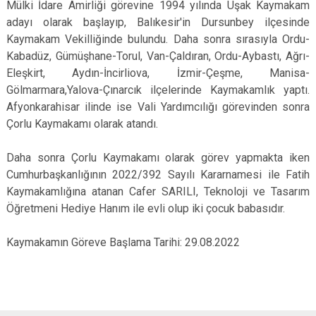
Mülki İdare Amirliği görevine 1994 yılında Uşak Kaymakam
Çatalca
Şile
Esenyurt
adayı olarak başlayıp, Balıkesir'in Dursunbey ilçesinde
Esenler
Silivri
Sancaktepe
Kaymakam Vekilliğinde bulundu. Daha sonra sırasıyla Ordu-
Kabadüz, Gümüşhane-Torul, Van-Çaldıran, Ordu-Aybastı, Ağrı-
Eyüpsultan
Şişli
Sultangazi
Eleşkirt, Aydın-İncirliova, İzmir-Çeşme, Manisa-
Gölmarmara,Yalova-Çınarcık ilçelerinde Kaymakamlık yaptı.
Afyonkarahisar ilinde ise Vali Yardımcılığı görevinden sonra
Çorlu Kaymakamı olarak atandı.
Daha sonra Çorlu Kaymakamı olarak görev yapmakta iken
Cumhurbaşkanlığının 2022/392 Sayılı Kararnamesi ile Fatih
Kaymakamlığına atanan Cafer SARILI, Teknoloji ve Tasarım
Öğretmeni Hediye Hanım ile evli olup iki çocuk babasıdır.
Kaymakamın Göreve Başlama Tarihi: 29.08.2022