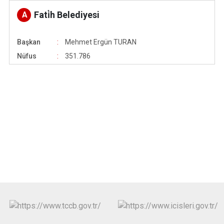
Çatalca
Şile
Esenyurt
Fati̇h Belediyesi
A
Esenler
Silivri
Sancaktepe
Eyüpsultan
Şişli
Sultangazi
Başkan
Mehmet Ergün TURAN
Nüfus
351.786