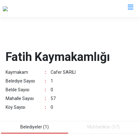
İstanbul
Adalar
Fatih
Sultanbeyli
Fatih Kaymakamlığı
Avcılar
Gaziosmanpaşa
Tuzla
Bağcılar
Güngören
Ümraniye
Kaymakam
:
Cafer SARILI
Bahçelievler
Kadıköy
Üsküdar
Belediye Sayısı
:
1
Bakırköy
Kağıthane
Zeytinburnu
Belde Sayısı
:
0
Bayrampaşa
Kartal
Arnavutköy
Mahalle Sayısı
:
57
Beşiktaş
Küçükçekmece
Ataşehir
Köy Sayısı
:
0
Beykoz
Maltepe
Başakşehir
Beyoğlu
Pendik
Beylikdüzü
Belediyeler (1)
Muhtarliklar (57)
Büyükçekmece
Sarıyer
Çekmeköy