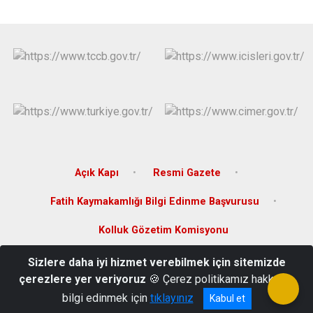
Açık Kapı
Resmi Gazete
Fatih Kaymakamlığı Bilgi Edinme Başvurusu
Kolluk Gözetim Komisyonu
Sizlere daha iyi hizmet verebilmek için sitemizde
Vatan Caddesi Hükümet Konağı Fatih/İSTANBUL
çerezlere yer veriyoruz
🍪 Çerez politikamız hakkında
Tel: 0212 533 00 37
bilgi edinmek için
tıklayınız
Kabul et