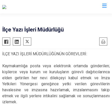
İstanbul
İlçe Yazı İşleri Müdürlüğü
Adalar
Fatih
Sultanbeyli
Avcılar
Gaziosmanpaşa
Tuzla
İLÇE YAZI İŞLERİ MÜDÜRLÜĞÜNÜN GÖREVLERİ:
Bağcılar
Güngören
Ümraniye
Bahçelievler
Kadıköy
Üsküdar
Kaymakamlığa posta veya elektronik ortamda gönderilen;
Bakırköy
Kağıthane
Zeytinburnu
kişilerce veya kurum ve kuruluşların görevli dağıtıcılarınca
elden getirilen her nevi dilekçeyi kabul etmek ve İmza
Bayrampaşa
Kartal
Arnavutköy
Yetkileri Yönergesi gereğince yetki verilen görevlilerin
Beşiktaş
Küçükçekmece
Ataşehir
havalesine ve imzasına hazırlamak, imzalanmasını takip
Beykoz
Maltepe
Başakşehir
etmek ve ilgili yerlere intikalini sağlamak ve sonuçlanmasını
Beyoğlu
Pendik
Beylikdüzü
izlemek.
Büyükçekmece
Sarıyer
Çekmeköy