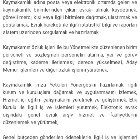
Kaymakamlık adına posta veya elektronik ortamda gelen ve
Çatalca
Şile
Esenyurt
kaymakamlık birimlerinden çıkan evrakı almak, kaydetmek,
Esenler
Silivri
Sancaktepe
görevli merci, kişi veya ilgili birimlere dağıtmak, ulaştırmak ve
postalamak, Evrak hareketi ile ilgili istatistikî bilgi ve raporları
Eyüpsultan
Şişli
Sultangazi
sistem üzerinden sorgulamak ve hazırlamak
Kaymakamın özlük işleri ile bu Yönetmelikte düzenlenen birim
personeli ve sözleşmeli personelin atanma, yer ve görev
değiştirme, kademe ilerlemesi, derece yükselmesi, Aday
Memur işlemleri ve diğer özlük işlerini yürütmek,
Kaymakamlık İmza Yetkileri Yönergesini hazırlamak, ilgili
kurum ve kuruluşlara dağıtmak ve uygulanmasını izlemek,
Hizmet içi eğitim çalışmalarını yürütmek ve geliştirmek, Etik
Kurulu ile ilgili iş ve işlemleri yürütmek, Elektronik evrak
dışındaki genel evrak arşiv hizmet ve faaliyetlerini
düzenlemek ve yürütmek,
Genel bütçeden gönderilen ödeneklerle ilgili iş ve işlemleri