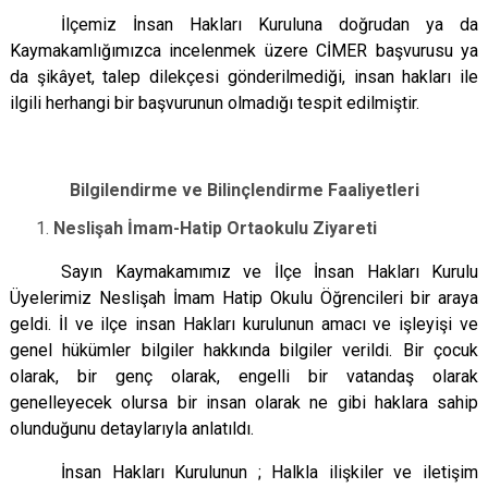
Çatalca
Şile
Esenyurt
İlçemiz İnsan Hakları Kuruluna doğrudan ya da
Kaymakamlığımızca incelenmek üzere CİMER başvurusu ya
Esenler
Silivri
Sancaktepe
da şikâyet, talep dilekçesi gönderilmediği, insan hakları ile
Eyüpsultan
Şişli
Sultangazi
ilgili herhangi bir başvurunun olmadığı tespit edilmiştir.
Bilgilendirme ve Bilinçlendirme Faaliyetleri
Neslişah İmam-Hatip Ortaokulu Ziyareti
Sayın Kaymakamımız ve İlçe İnsan Hakları Kurulu
Üyelerimiz Neslişah İmam Hatip Okulu Öğrencileri bir araya
geldi. İl ve ilçe insan Hakları kurulunun amacı ve işleyişi ve
genel hükümler bilgiler hakkında bilgiler verildi. Bir çocuk
olarak, bir genç olarak, engelli bir vatandaş olarak
genelleyecek olursa bir insan olarak ne gibi haklara sahip
olunduğunu detaylarıyla anlatıldı.
İnsan Hakları Kurulunun ; Halkla ilişkiler ve iletişim