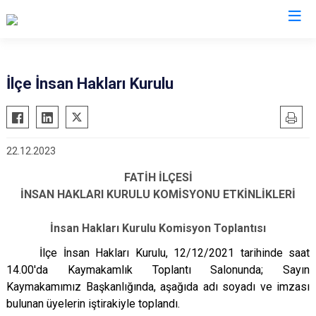
İstanbul
İlçe İnsan Hakları Kurulu
Adalar
Fatih
Sultanbeyli
Avcılar
Gaziosmanpaşa
Tuzla
22.12.2023
Bağcılar
Güngören
Ümraniye
Bahçelievler
Kadıköy
Üsküdar
FATİH İLÇESİ
İNSAN HAKLARI KURULU KOMİSYONU ETKİNLİKLERİ
Bakırköy
Kağıthane
Zeytinburnu
Bayrampaşa
Kartal
Arnavutköy
İnsan Hakları Kurulu Komisyon Toplantısı
Beşiktaş
Küçükçekmece
Ataşehir
İlçe İnsan Hakları Kurulu, 12/12/2021 tarihinde saat
Beykoz
Maltepe
Başakşehir
14.00'da Kaymakamlık Toplantı Salonunda; Sayın
Beyoğlu
Pendik
Beylikdüzü
Kaymakamımız Başkanlığında, aşağıda adı soyadı ve imzası
bulunan üyelerin iştirakiyle toplandı.
Büyükçekmece
Sarıyer
Çekmeköy