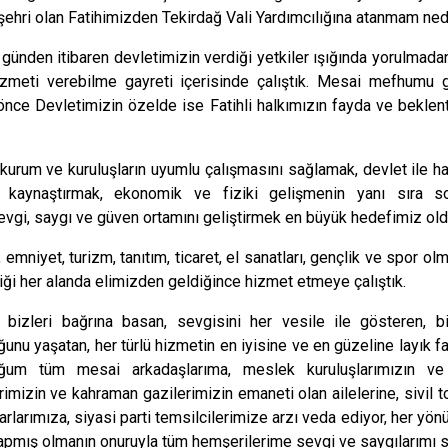
Beykoz
ehri olan Fatihimizden Tekirdağ Vali Yardımcılığına atanmam nede
Beyoğlu
günden itibaren devletimizin verdiği yetkiler ışığında yorulmadan, 
Büyükçekme
izmeti verebilme gayreti içerisinde çalıştık. Mesai mefhumu 
Çatalca
 önce Devletimizin özelde ise Fatihli halkımızın fayda ve beklent
Esenler
urum ve kuruluşların uyumlu çalışmasını sağlamak, devlet ile halk
Eyüpsultan
ni kaynaştırmak, ekonomik ve fiziki gelişmenin yanı sıra s
vgi, saygı ve güven ortamını geliştirmek en büyük hedefimiz old
 emniyet, turizm, tanıtım, ticaret, el sanatları, gençlik ve spor o
iği her alanda elimizden geldiğince hizmet etmeye çalıştık.
n bizleri bağrına basan, sevgisini her vesile ile gösteren, b
unu yaşatan, her türlü hizmetin en iyisine ve en güzeline layık fat
ğum tüm mesai arkadaşlarıma, meslek kuruluşlarımızın ve
erimizin ve kahraman gazilerimizin emaneti olan ailelerine, sivil t
rlarımıza, siyasi parti temsilcilerimize arzı veda ediyor, her yön
yapmış olmanın onuruyla tüm hemşerilerime sevgi ve saygılarımı 