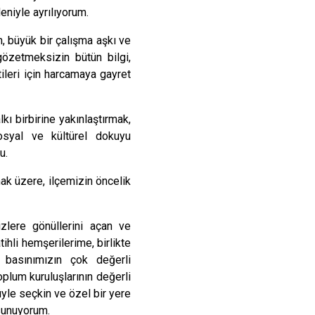
Maltepe
Başakşehir
niyle ayrılıyorum.
Pendik
Beylikdüzü
büyük bir çalışma aşkı ve
ce
Sarıyer
Çekmeköy
gözetmeksizin bütün bilgi,
Şile
Esenyurt
ileri için harcamaya gayret
Silivri
Sancaktepe
ı birbirine yakınlaştırmak,
Şişli
Sultangazi
osyal ve kültürel dokuyu
u.
lmak üzere, ilçemizin öncelik
izlere gönüllerini açan ve
ihli hemşerilerime, birlikte
 basınımızın çok değerli
oplum kuruluşlarının değerli
üyle seçkin ve özel bir yere
sunuyorum.