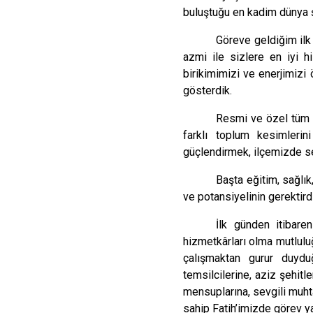
buluştuğu en kadim dünya ş
Göreve geldiğim ilk 
azmi ile sizlere en iyi h
birikimimizi ve enerjimizi
gösterdik.
Resmi ve özel tüm k
farklı toplum kesimleri
güçlendirmek, ilçemizde se
Başta eğitim, sağlık,
ve potansiyelinin gerektird
İlk günden itibare
hizmetkârları olma mutluluğ
çalışmaktan gurur duydu
temsilcilerine, aziz şehitl
mensuplarına, sevgili muhta
sahip Fatih’imizde görev 