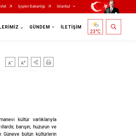
vlet
İçişleri Bakanlığı
İstanbul
LERİMİZ
GÜNDEM
İLETİŞİM
23
°C
Fatih
Sultanbeyli
Gaziosmanpaşa
Tuzla
Güngören
Ümraniye
Kadıköy
Üsküdar
Kağıthane
Zeytinburnu
Kartal
Arnavutköy
vi kültür varlıklarıyla
Küçükçekmece
Ataşehir
ardır, barışın, huzurun ve
 Güneye bütün kültürlerin