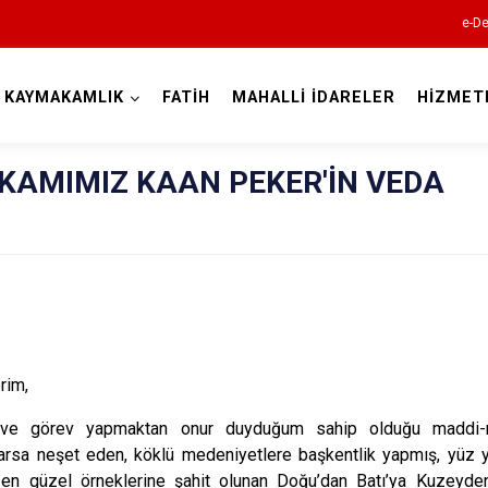
e-De
KAYMAKAMLIK
FATİH
MAHALLİ İDARELER
HİZMET
İstanbul
KAMIMIZ KAAN PEKER'İN VEDA
Adalar
Avcılar
Bağcılar
Bahçelievler
Bakırköy
rim,
Bayrampaşa
e görev yapmaktan onur duyduğum sahip olduğu maddi-mane
Beşiktaş
rsa neşet eden, köklü medeniyetlere başkentlik yapmış, yüz yıll
n en güzel örneklerine şahit olunan Doğu’dan Batı’ya Kuzeyden