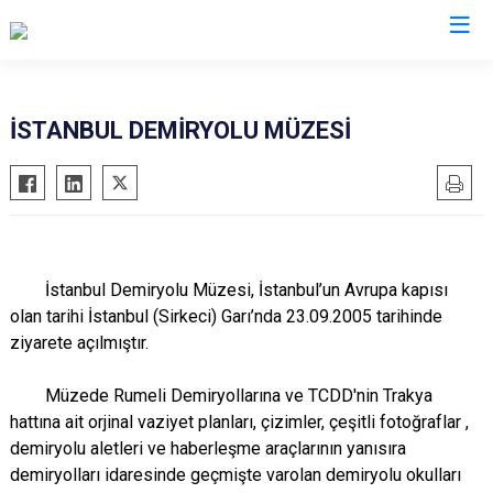
İstanbul
İSTANBUL DEMİRYOLU MÜZESİ
Adalar
Fatih
Sultanbeyli
Avcılar
Gaziosmanpaşa
Tuzla
Bağcılar
Güngören
Ümraniye
Bahçelievler
Kadıköy
Üsküdar
İstanbul Demiryolu Müzesi, İstanbul’un Avrupa kapısı
Bakırköy
Kağıthane
Zeytinburnu
olan tarihi İstanbul (Sirkeci) Garı’nda 23.09.2005 tarihinde
ziyarete açılmıştır.
Bayrampaşa
Kartal
Arnavutköy
Beşiktaş
Küçükçekmece
Ataşehir
Müzede Rumeli Demiryollarına ve TCDD'nin Trakya
Beykoz
Maltepe
Başakşehir
hattına ait orjinal vaziyet planları, çizimler, çeşitli fotoğraflar ,
Beyoğlu
Pendik
Beylikdüzü
demiryolu aletleri ve haberleşme araçlarının yanısıra
demiryolları idaresinde geçmişte varolan demiryolu okulları
Büyükçekmece
Sarıyer
Çekmeköy