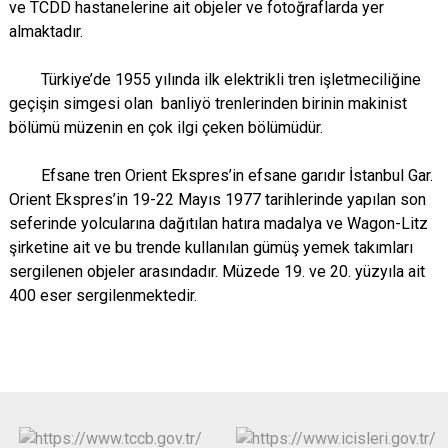
ve TCDD hastanelerine ait objeler ve fotoğraflarda yer
Çatalca
Şile
Esenyurt
almaktadır.
Esenler
Silivri
Sancaktepe
Türkiye’de 1955 yılında ilk elektrikli tren işletmeciliğine
Eyüpsultan
Şişli
Sultangazi
geçişin simgesi olan banliyö trenlerinden birinin makinist
bölümü müzenin en çok ilgi çeken bölümüdür.
Efsane tren Orient Ekspres’in efsane garıdır İstanbul Gar.
Orient Ekspres’in 19-22 Mayıs 1977 tarihlerinde yapılan son
seferinde yolcularına dağıtılan hatıra madalya ve Wagon-Litz
şirketine ait ve bu trende kullanılan gümüş yemek takımları
sergilenen objeler arasındadır. Müzede 19. ve 20. yüzyıla ait
400 eser sergilenmektedir.