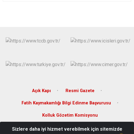
Çatalca
Şile
Esenyurt
Esenler
Silivri
Sancaktepe
Eyüpsultan
Şişli
Sultangazi
Açık Kapı
Resmi Gazete
Fatih Kaymakamlığı Bilgi Edinme Başvurusu
Kolluk Gözetim Komisyonu
Sizlere daha iyi hizmet verebilmek için sitemizde
Vatan Caddesi Hükümet Konağı Fatih/İSTANBUL