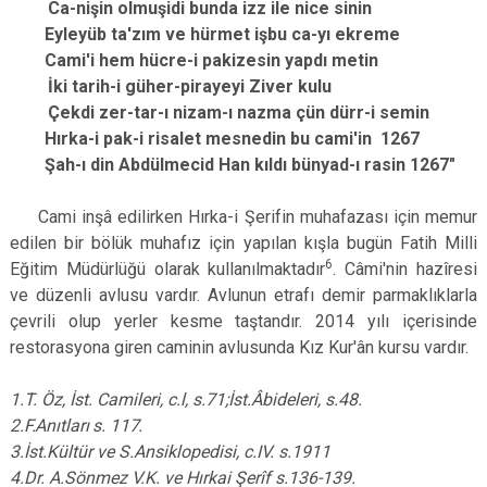
Ca-nişin olmuşidi bunda izz ile nice sinin
Eyleyüb ta'zım ve hürmet işbu ca-yı ekreme
Cami'i hem hücre-i pakizesin yapdı metin
İki tarih-i güher-pirayeyi Ziver kulu
Çekdi zer-tar-ı nizam-ı nazma çün dürr-i semin
Hırka-i pak-i risalet mesnedin bu cami'in 1267
Şah-ı din Abdülmecid Han kıldı bünyad-ı rasin 1267"
Ca­mi inşâ edilirken Hırka-i Şerifin muhafazası için memur
edilen bir bölük muhafız için ya­pılan kışla bugün Fatih Milli
6
Eğitim Müdür­lüğü olarak kullanılmaktadır
. Câmi'nin hazîresi
ve düzenli avlusu vardır. Av­lunun etrafı demir parmaklıklarla
çevrili olup yerler kesme taştandır. 2014 yılı içerisinde
restorasyona giren caminin avlusunda Kız Kur'ân kursu vardır.
1.T.
Öz, İst. Camileri, c.l,
s.71;İst.Âbideleri, s.48.
2.F.An
ıtları s.
117.
3.İst.Kültür ve S.Ansiklopedisi, c.IV.
s.1911
4.Dr. A.S
önmez V.K. ve Hırkai Şerîf
s.136-139.