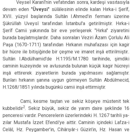
Veysel Karanî'nin vefatından sonra, kardeşi vasıtasıyla
Çatalca
Şile
Esenyurt
devam eden
"Üveysi"
sülâlesinin elinde kalan Hırka-i Şerîf,
Esenler
Silivri
Sancaktepe
XVII. yüzyıl baş­larında Sultân I.Ahmed'in fermanı üzerine
Şükrüllah Uveysî tarafından İstanbul'a geti­rilmiştir. Hırka-i
Eyüpsultan
Şişli
Sultangazi
Şerîf Camii yakınında bir eve yerleşerek "Hırka" ziyaretini
burada baş­latmışlardır. Daha sonraları Veziri Âzam Çorlulu Ali
Paşa (1670-1711) tarafından Hırkanın muhafazası için kagir
bir hücre ile bitişiğin­de bir çeşme ve imaret inşâ ettirilmiştir..
Sul­tân I.Abdülhamid'de H.1195/M.1780 tarihin­de, şimdiki
caminin kuzeyinde ve avlusun­da bulunan küçük kagir hücreyi
inşâ ettire­rek ziyaretlerin burada yapılmasını sağlamış­tır.
Bunları hırkanın şanına uygun görmeyen Sultân Abdülmecid,
H.1268/1851 yılında bu­günkü camii inşâ ettirmiştir.
Cami, kesme taştan ve sekiz köşeye müs­tenit tek
2
kubbelidir
. Sekiz büyük, sekiz de yarım daire şeklinde 16
penceresi vardır. Pencerelerin üzerlerindeki H. 1267 tarihli ya­
zılar Mustafa İzzet Efendi'ye aittir. Caminin içindeki Lafza-i
Celâl, Hz. Peygamber'in, Cihârıyâr-ı Güzin'in, Hz. Hasan ve