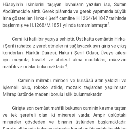
Hüseyin'­
in isimlerini taşıyan levhaların yazıları ise, Sul­
tân
Abdülmecid'e aittir. Gerek plânında ve gerek yapımında büyük
itina gösterilen Hırka-i Şerîf camiine H.1264/M.1847 tarihin­de
3
başlanmış ve H.1268/M.1851 yılında ta­mamlanmıştır
.
Cami iki katlı bir yapıya sahiptir. Üst kat­ta cemâatin Hırka-
i Şerifi rahatça ziyaret et­melerini sağlayacak ayrı giriş ve çıkış
koridor­ları, Hünkâr Dairesi, Hırka-i Şerif Odası, Üveys ailesi
için meşruta, tuvalet ve abdest alma muslukları, müezzin
4
mahfili ve odalar bulunmaktadır
,
Caminin mihrabı, minberi ve kürsüsü al­tın yaldızlı ve
işlemeli olup, rokoko stilde, mozaik taşlardan yapılmıştır.
Mihrap üstün­de madeni borulu islik bulunmaktadır.
Girişte son cemâat mahfili bukunan caminin kesme taştan
ve tek şerefeli olan iki minaresi vardır. Ampir üslûptaki
minareler gövdeden ve binanın üstünden başlamaktadır.
Şerefe alt­larında bulunan çıkmalar korint üslûbundaki başlıkları