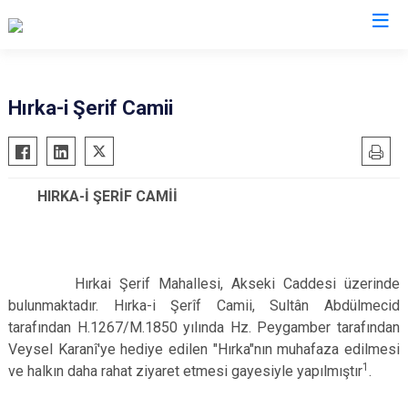
İstanbul
Hırka-i Şerif Camii
Adalar
Fatih
Sultanbeyli
Avcılar
Gaziosmanpaşa
Tuzla
HIRKA-İ
ŞERİF CAMİİ
Bağcılar
Güngören
Ümraniye
Bahçelievler
Kadıköy
Üsküdar
Bakırköy
Kağıthane
Zeytinburnu
Hırkai Şerif Mahallesi, Akse­ki Caddesi üzerinde
Bayrampaşa
Kartal
Arnavutköy
bulunmaktadır. Hırka-i Şerîf Camii, Sultân Abdülmecid
Beşiktaş
Küçükçekmece
Ataşehir
tarafından H.1267/M.1850 yılında Hz. Peygamber tara­fından
Beykoz
Maltepe
Başakşehir
Veysel Karanî'ye hediye edilen "Hırka"nın muhafaza edilmesi
Beyoğlu
Pendik
Beylikdüzü
1
ve halkın daha ra­hat ziyaret etmesi gayesiyle yapılmıştır
.
Büyükçekmece
Sarıyer
Çekmeköy