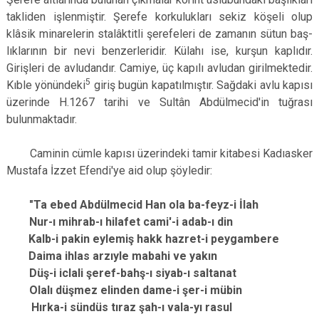
takliden işlenmiştir. Şerefe kor­kulukları sekiz köşeli olup
klâsik minarele­rin stalâktitli şerefeleri de zamanın sütun baş­
lıklarının bir nevi benzerleridir. Külahı ise, kurşun kaplıdır.
Girişleri de avludandır. Ca­miye, üç kapılı avludan girilmektedir.
5
Kıble yönündeki
giriş bugün kapatılmıştır. Sağ­daki avlu kapısı
üzerinde H.1267 tarihi ve Sul­tân Abdülmecid'in tuğrası
bulunmaktadır.
Caminin cümle kapısı üzerindeki tamir kitabesi Kadıasker
Mustafa İzzet Efendi'ye aid olup şöyledir:
"Ta ebed Abdülmecid Han ola ba-feyz-i İlah
Nur-ı mihrab-ı hilafet cami'-i adab-ı din
Kalb-i pakin eylemiş hakk hazret-i peygambere
Daima ihlas arzıyle mabahi ve yakın
Düş-i iclali şeref-bahş-ı siyab-ı saltanat
Olalı düşmez elinden dame-i şer-i mübin
Hırka-i sündüs tıraz şah-ı vala-yı rasul