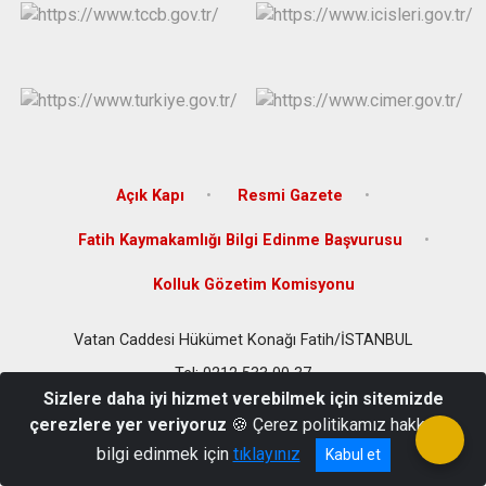
Çatalca
Şile
Esenyurt
Esenler
Silivri
Sancaktepe
Eyüpsultan
Şişli
Sultangazi
Açık Kapı
Resmi Gazete
Fatih Kaymakamlığı Bilgi Edinme Başvurusu
Kolluk Gözetim Komisyonu
Vatan Caddesi Hükümet Konağı Fatih/İSTANBUL
Tel: 0212 533 00 37
Sizlere daha iyi hizmet verebilmek için sitemizde
çerezlere yer veriyoruz
🍪 Çerez politikamız hakkında
bilgi edinmek için
tıklayınız
Kabul et