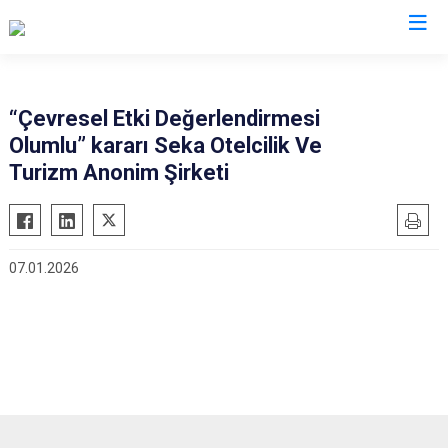
İstanbul
“Çevresel Etki Değerlendirmesi
Olumlu” kararı Seka Otelcilik Ve
Adalar
Fatih
Sultanbeyli
Turizm Anonim Şirketi
Avcılar
Gaziosmanpaşa
Tuzla
Bağcılar
Güngören
Ümraniye
Bahçelievler
Kadıköy
Üsküdar
07.01.2026
Bakırköy
Kağıthane
Zeytinburnu
Bayrampaşa
Kartal
Arnavutköy
Beşiktaş
Küçükçekmece
Ataşehir
Beykoz
Maltepe
Başakşehir
Beyoğlu
Pendik
Beylikdüzü
Büyükçekmece
Sarıyer
Çekmeköy